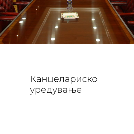
Канцелариско
уредување